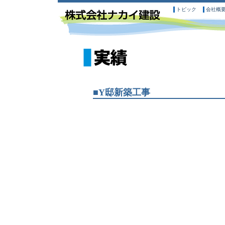
トピック
会社概
■Y邸新築工事